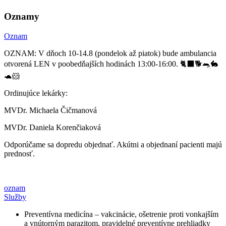
Oznamy
Oznam
OZNAM: V dňoch 10-14.8 (pondelok až piatok) bude ambulancia
otvorená LEN v poobedňajších hodinách 13:00-16:00. 🐈‍⬛🐕🐀🐇
🐢🐹
Ordinujúce lekárky:
MVDr. Michaela Čičmanová
MVDr. Daniela Korenčiaková
Odporúčame sa dopredu objednať. Akútni a objednaní pacienti majú
prednosť.
oznam
Služby
Preventívna medicína – vakcinácie, ošetrenie proti vonkajším
a vnútorným parazitom, pravidelné preventívne prehliadky