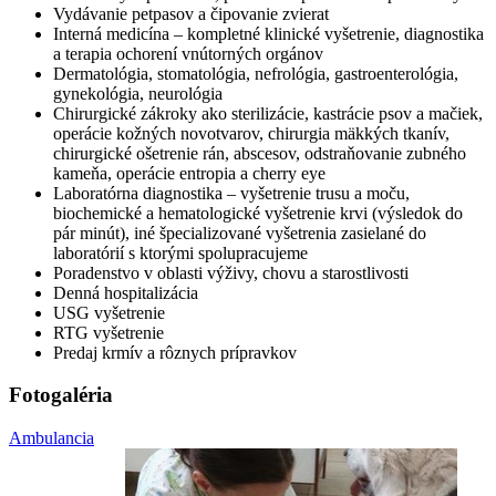
Vydávanie petpasov a čipovanie zvierat
Interná medicína – kompletné klinické vyšetrenie, diagnostika
a terapia ochorení vnútorných orgánov
Dermatológia, stomatológia, nefrológia, gastroenterológia,
gynekológia, neurológia
Chirurgické zákroky ako sterilizácie, kastrácie psov a mačiek,
operácie kožných novotvarov, chirurgia mäkkých tkanív,
chirurgické ošetrenie rán, abscesov, odstraňovanie zubného
kameňa, operácie entropia a cherry eye
Laboratórna diagnostika – vyšetrenie trusu a moču,
biochemické a hematologické vyšetrenie krvi (výsledok do
pár minút), iné špecializované vyšetrenia zasielané do
laboratórií s ktorými spolupracujeme
Poradenstvo v oblasti výživy, chovu a starostlivosti
Denná hospitalizácia
USG vyšetrenie
RTG vyšetrenie
Predaj krmív a rôznych prípravkov
Fotogaléria
Ambulancia