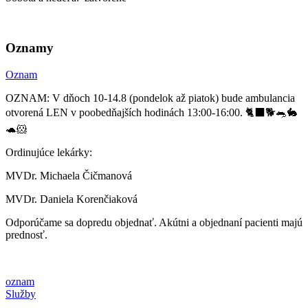
Oznamy
Oznam
OZNAM: V dňoch 10-14.8 (pondelok až piatok) bude ambulancia
otvorená LEN v poobedňajších hodinách 13:00-16:00. 🐈‍⬛🐕🐀🐇
🐢🐹
Ordinujúce lekárky:
MVDr. Michaela Čičmanová
MVDr. Daniela Korenčiaková
Odporúčame sa dopredu objednať. Akútni a objednaní pacienti majú
prednosť.
oznam
Služby