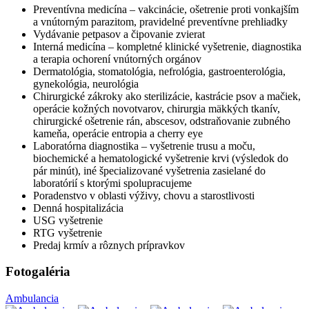
Preventívna medicína – vakcinácie, ošetrenie proti vonkajším
a vnútorným parazitom, pravidelné preventívne prehliadky
Vydávanie petpasov a čipovanie zvierat
Interná medicína – kompletné klinické vyšetrenie, diagnostika
a terapia ochorení vnútorných orgánov
Dermatológia, stomatológia, nefrológia, gastroenterológia,
gynekológia, neurológia
Chirurgické zákroky ako sterilizácie, kastrácie psov a mačiek,
operácie kožných novotvarov, chirurgia mäkkých tkanív,
chirurgické ošetrenie rán, abscesov, odstraňovanie zubného
kameňa, operácie entropia a cherry eye
Laboratórna diagnostika – vyšetrenie trusu a moču,
biochemické a hematologické vyšetrenie krvi (výsledok do
pár minút), iné špecializované vyšetrenia zasielané do
laboratórií s ktorými spolupracujeme
Poradenstvo v oblasti výživy, chovu a starostlivosti
Denná hospitalizácia
USG vyšetrenie
RTG vyšetrenie
Predaj krmív a rôznych prípravkov
Fotogaléria
Ambulancia