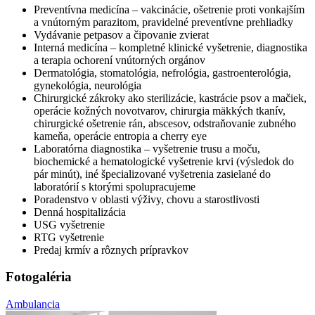
Preventívna medicína – vakcinácie, ošetrenie proti vonkajším
a vnútorným parazitom, pravidelné preventívne prehliadky
Vydávanie petpasov a čipovanie zvierat
Interná medicína – kompletné klinické vyšetrenie, diagnostika
a terapia ochorení vnútorných orgánov
Dermatológia, stomatológia, nefrológia, gastroenterológia,
gynekológia, neurológia
Chirurgické zákroky ako sterilizácie, kastrácie psov a mačiek,
operácie kožných novotvarov, chirurgia mäkkých tkanív,
chirurgické ošetrenie rán, abscesov, odstraňovanie zubného
kameňa, operácie entropia a cherry eye
Laboratórna diagnostika – vyšetrenie trusu a moču,
biochemické a hematologické vyšetrenie krvi (výsledok do
pár minút), iné špecializované vyšetrenia zasielané do
laboratórií s ktorými spolupracujeme
Poradenstvo v oblasti výživy, chovu a starostlivosti
Denná hospitalizácia
USG vyšetrenie
RTG vyšetrenie
Predaj krmív a rôznych prípravkov
Fotogaléria
Ambulancia