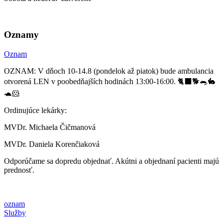
Oznamy
Oznam
OZNAM: V dňoch 10-14.8 (pondelok až piatok) bude ambulancia
otvorená LEN v poobedňajších hodinách 13:00-16:00. 🐈‍⬛🐕🐀🐇
🐢🐹
Ordinujúce lekárky:
MVDr. Michaela Čičmanová
MVDr. Daniela Korenčiaková
Odporúčame sa dopredu objednať. Akútni a objednaní pacienti majú
prednosť.
oznam
Služby