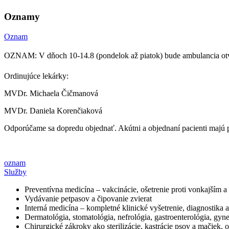
Oznamy
Oznam
OZNAM: V dňoch 10-14.8 (pondelok až piatok) bude ambulancia ot
Ordinujúce lekárky:
MVDr. Michaela Čičmanová
MVDr. Daniela Korenčiaková
Odporúčame sa dopredu objednať. Akútni a objednaní pacienti majú 
oznam
Služby
Preventívna medicína – vakcinácie, ošetrenie proti vonkajším 
Vydávanie petpasov a čipovanie zvierat
Interná medicína – kompletné klinické vyšetrenie, diagnostika 
Dermatológia, stomatológia, nefrológia, gastroenterológia, gyn
Chirurgické zákroky ako sterilizácie, kastrácie psov a mačiek,