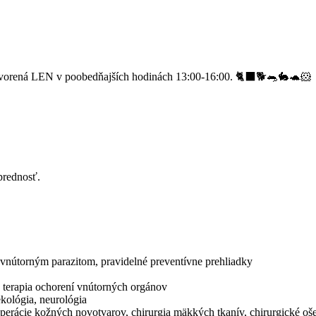
vorená LEN v poobedňajších hodinách 13:00-16:00. 🐈‍⬛🐕🐀🐇🐢🐹
prednosť.
a vnútorným parazitom, pravidelné preventívne prehliadky
a terapia ochorení vnútorných orgánov
ekológia, neurológia
 operácie kožných novotvarov, chirurgia mäkkých tkanív, chirurgické o