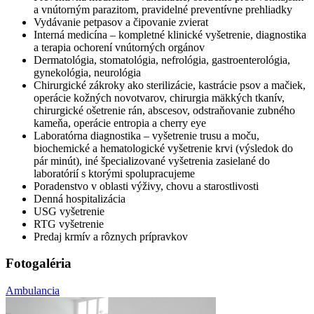
a vnútorným parazitom, pravidelné preventívne prehliadky
Vydávanie petpasov a čipovanie zvierat
Interná medicína – kompletné klinické vyšetrenie, diagnostika
a terapia ochorení vnútorných orgánov
Dermatológia, stomatológia, nefrológia, gastroenterológia,
gynekológia, neurológia
Chirurgické zákroky ako sterilizácie, kastrácie psov a mačiek,
operácie kožných novotvarov, chirurgia mäkkých tkanív,
chirurgické ošetrenie rán, abscesov, odstraňovanie zubného
kameňa, operácie entropia a cherry eye
Laboratórna diagnostika – vyšetrenie trusu a moču,
biochemické a hematologické vyšetrenie krvi (výsledok do
pár minút), iné špecializované vyšetrenia zasielané do
laboratórií s ktorými spolupracujeme
Poradenstvo v oblasti výživy, chovu a starostlivosti
Denná hospitalizácia
USG vyšetrenie
RTG vyšetrenie
Predaj krmív a rôznych prípravkov
Fotogaléria
Ambulancia