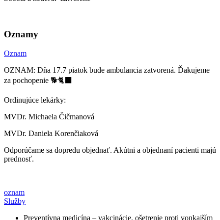
Oznamy
Oznam
OZNAM: Dňa 17.7 piatok bude ambulancia zatvorená. Ďakujeme
za pochopenie 🐕🐈‍⬛
Ordinujúce lekárky:
MVDr. Michaela Čičmanová
MVDr. Daniela Korenčiaková
Odporúčame sa dopredu objednať. Akútni a objednaní pacienti majú
prednosť.
oznam
Služby
Preventívna medicína – vakcinácie, ošetrenie proti vonkajším