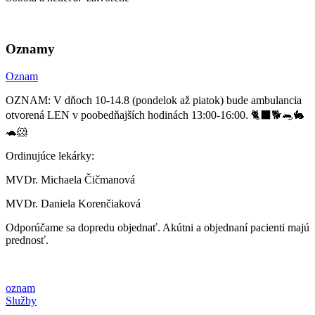
Oznamy
Oznam
OZNAM: V dňoch 10-14.8 (pondelok až piatok) bude ambulancia
otvorená LEN v poobedňajších hodinách 13:00-16:00. 🐈‍⬛🐕🐀🐇
🐢🐹
Ordinujúce lekárky:
MVDr. Michaela Čičmanová
MVDr. Daniela Korenčiaková
Odporúčame sa dopredu objednať. Akútni a objednaní pacienti majú
prednosť.
oznam
Služby