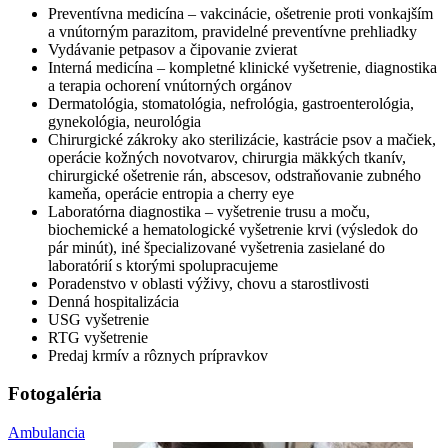
Preventívna medicína – vakcinácie, ošetrenie proti vonkajším
a vnútorným parazitom, pravidelné preventívne prehliadky
Vydávanie petpasov a čipovanie zvierat
Interná medicína – kompletné klinické vyšetrenie, diagnostika
a terapia ochorení vnútorných orgánov
Dermatológia, stomatológia, nefrológia, gastroenterológia,
gynekológia, neurológia
Chirurgické zákroky ako sterilizácie, kastrácie psov a mačiek,
operácie kožných novotvarov, chirurgia mäkkých tkanív,
chirurgické ošetrenie rán, abscesov, odstraňovanie zubného
kameňa, operácie entropia a cherry eye
Laboratórna diagnostika – vyšetrenie trusu a moču,
biochemické a hematologické vyšetrenie krvi (výsledok do
pár minút), iné špecializované vyšetrenia zasielané do
laboratórií s ktorými spolupracujeme
Poradenstvo v oblasti výživy, chovu a starostlivosti
Denná hospitalizácia
USG vyšetrenie
RTG vyšetrenie
Predaj krmív a rôznych prípravkov
Fotogaléria
Ambulancia