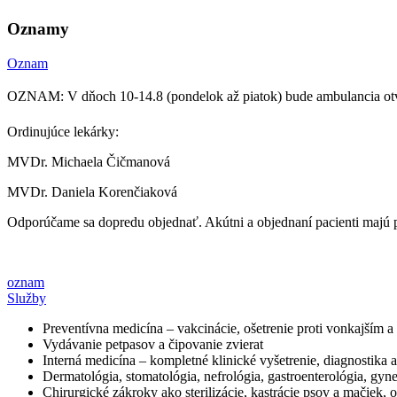
Oznamy
Oznam
OZNAM: V dňoch 10-14.8 (pondelok až piatok) bude ambulancia ot
Ordinujúce lekárky:
MVDr. Michaela Čičmanová
MVDr. Daniela Korenčiaková
Odporúčame sa dopredu objednať. Akútni a objednaní pacienti majú 
oznam
Služby
Preventívna medicína – vakcinácie, ošetrenie proti vonkajším 
Vydávanie petpasov a čipovanie zvierat
Interná medicína – kompletné klinické vyšetrenie, diagnostika 
Dermatológia, stomatológia, nefrológia, gastroenterológia, gyn
Chirurgické zákroky ako sterilizácie, kastrácie psov a mačiek,