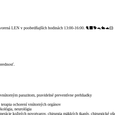
vorená LEN v poobedňajších hodinách 13:00-16:00. 🐈‍⬛🐕🐀🐇🐢🐹
prednosť.
a vnútorným parazitom, pravidelné preventívne prehliadky
a terapia ochorení vnútorných orgánov
ekológia, neurológia
 operácie kožných novotvarov, chirurgia mäkkých tkanív, chirurgické o