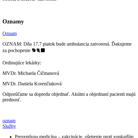
Oznamy
Oznam
OZNAM: Dňa 17.7 piatok bude ambulancia zatvorená. Ďakujeme
za pochopenie 🐕🐈‍⬛
Ordinujúce lekárky:
MVDr. Michaela Čičmanová
MVDr. Daniela Korenčiaková
Odporúčame sa dopredu objednať. Akútni a objednaní pacienti majú
prednosť.
oznam
Služby
Preventívna medicína – vakcinácie, ošetrenie proti vonkajším