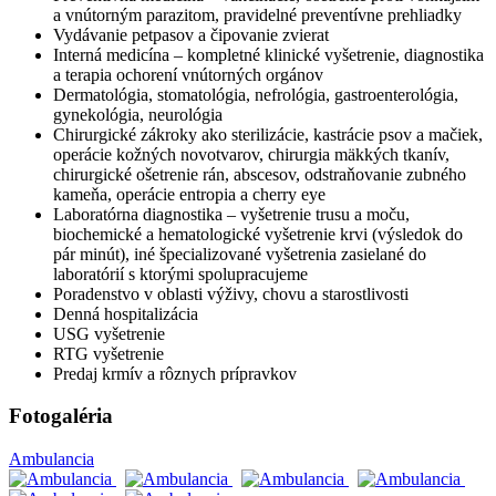
a vnútorným parazitom, pravidelné preventívne prehliadky
Vydávanie petpasov a čipovanie zvierat
Interná medicína – kompletné klinické vyšetrenie, diagnostika
a terapia ochorení vnútorných orgánov
Dermatológia, stomatológia, nefrológia, gastroenterológia,
gynekológia, neurológia
Chirurgické zákroky ako sterilizácie, kastrácie psov a mačiek,
operácie kožných novotvarov, chirurgia mäkkých tkanív,
chirurgické ošetrenie rán, abscesov, odstraňovanie zubného
kameňa, operácie entropia a cherry eye
Laboratórna diagnostika – vyšetrenie trusu a moču,
biochemické a hematologické vyšetrenie krvi (výsledok do
pár minút), iné špecializované vyšetrenia zasielané do
laboratórií s ktorými spolupracujeme
Poradenstvo v oblasti výživy, chovu a starostlivosti
Denná hospitalizácia
USG vyšetrenie
RTG vyšetrenie
Predaj krmív a rôznych prípravkov
Fotogaléria
Ambulancia