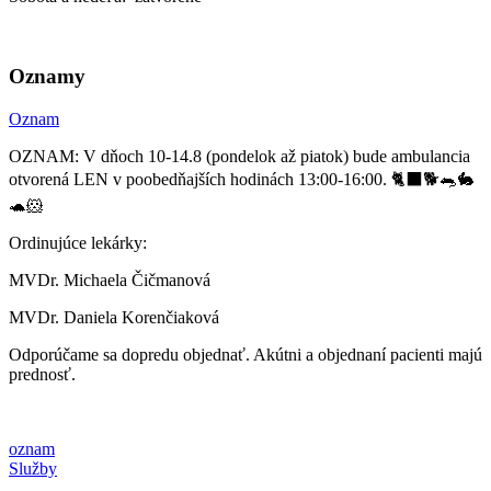
Oznamy
Oznam
OZNAM: V dňoch 10-14.8 (pondelok až piatok) bude ambulancia
otvorená LEN v poobedňajších hodinách 13:00-16:00. 🐈‍⬛🐕🐀🐇
🐢🐹
Ordinujúce lekárky:
MVDr. Michaela Čičmanová
MVDr. Daniela Korenčiaková
Odporúčame sa dopredu objednať. Akútni a objednaní pacienti majú
prednosť.
oznam
Služby