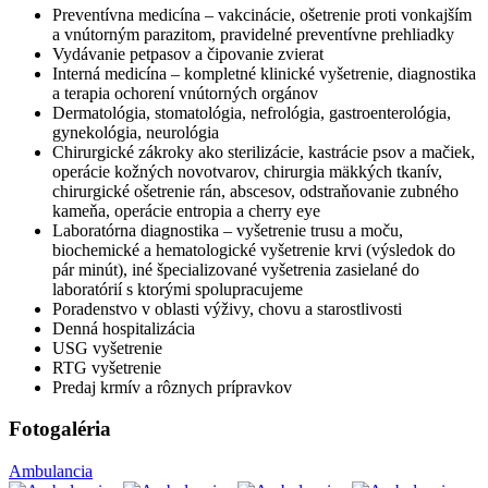
Preventívna medicína – vakcinácie, ošetrenie proti vonkajším
a vnútorným parazitom, pravidelné preventívne prehliadky
Vydávanie petpasov a čipovanie zvierat
Interná medicína – kompletné klinické vyšetrenie, diagnostika
a terapia ochorení vnútorných orgánov
Dermatológia, stomatológia, nefrológia, gastroenterológia,
gynekológia, neurológia
Chirurgické zákroky ako sterilizácie, kastrácie psov a mačiek,
operácie kožných novotvarov, chirurgia mäkkých tkanív,
chirurgické ošetrenie rán, abscesov, odstraňovanie zubného
kameňa, operácie entropia a cherry eye
Laboratórna diagnostika – vyšetrenie trusu a moču,
biochemické a hematologické vyšetrenie krvi (výsledok do
pár minút), iné špecializované vyšetrenia zasielané do
laboratórií s ktorými spolupracujeme
Poradenstvo v oblasti výživy, chovu a starostlivosti
Denná hospitalizácia
USG vyšetrenie
RTG vyšetrenie
Predaj krmív a rôznych prípravkov
Fotogaléria
Ambulancia