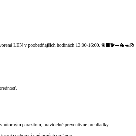
vorená LEN v poobedňajších hodinách 13:00-16:00. 🐈‍⬛🐕🐀🐇🐢🐹
prednosť.
a vnútorným parazitom, pravidelné preventívne prehliadky
a terapia ochorení vnútorných orgánov