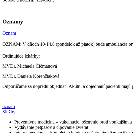
Oznamy
Oznam
OZNAM: V dňoch 10-14.8 (pondelok až piatok) bude ambulancia ot
Ordinujúce lekárky:
MVDr. Michaela Čičmanová
MVDr. Daniela Korenčiaková
Odporúčame sa dopredu objednať. Akútni a objednaní pacienti majú 
oznam
Služby
Preventívna medicína – vakcinácie, ošetrenie proti vonkajším 
Vydávanie petpasov a čipovanie zvierat
Interná medicína – kompletné klinické vyšetrenie, diagnostika 