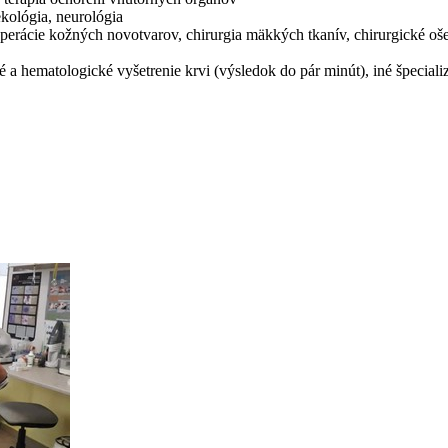
ekológia, neurológia
 operácie kožných novotvarov, chirurgia mäkkých tkanív, chirurgické o
 a hematologické vyšetrenie krvi (výsledok do pár minút), iné špeciali