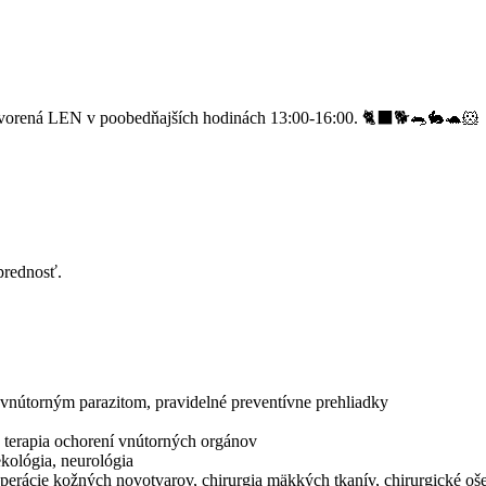
vorená LEN v poobedňajších hodinách 13:00-16:00. 🐈‍⬛🐕🐀🐇🐢🐹
prednosť.
a vnútorným parazitom, pravidelné preventívne prehliadky
a terapia ochorení vnútorných orgánov
ekológia, neurológia
 operácie kožných novotvarov, chirurgia mäkkých tkanív, chirurgické o