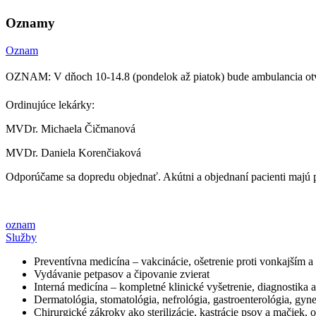
Oznamy
Oznam
OZNAM: V dňoch 10-14.8 (pondelok až piatok) bude ambulancia ot
Ordinujúce lekárky:
MVDr. Michaela Čičmanová
MVDr. Daniela Korenčiaková
Odporúčame sa dopredu objednať. Akútni a objednaní pacienti majú 
oznam
Služby
Preventívna medicína – vakcinácie, ošetrenie proti vonkajším 
Vydávanie petpasov a čipovanie zvierat
Interná medicína – kompletné klinické vyšetrenie, diagnostika 
Dermatológia, stomatológia, nefrológia, gastroenterológia, gyn
Chirurgické zákroky ako sterilizácie, kastrácie psov a mačiek,