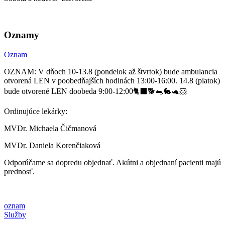
Oznamy
Oznam
OZNAM: V dňoch 10-13.8 (pondelok až štvrtok) bude ambulancia
otvorená LEN v poobedňajších hodinách 13:00-16:00. 14.8 (piatok)
bude otvorené LEN doobeda 9:00-12:00🐈‍⬛🐕🐀🐇🐢🐹
Ordinujúce lekárky:
MVDr. Michaela Čičmanová
MVDr. Daniela Korenčiaková
Odporúčame sa dopredu objednať. Akútni a objednaní pacienti majú
prednosť.
oznam
Služby