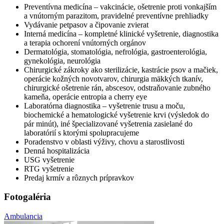
Preventívna medicína – vakcinácie, ošetrenie proti vonkajším
a vnútorným parazitom, pravidelné preventívne prehliadky
Vydávanie petpasov a čipovanie zvierat
Interná medicína – kompletné klinické vyšetrenie, diagnostika
a terapia ochorení vnútorných orgánov
Dermatológia, stomatológia, nefrológia, gastroenterológia,
gynekológia, neurológia
Chirurgické zákroky ako sterilizácie, kastrácie psov a mačiek,
operácie kožných novotvarov, chirurgia mäkkých tkanív,
chirurgické ošetrenie rán, abscesov, odstraňovanie zubného
kameňa, operácie entropia a cherry eye
Laboratórna diagnostika – vyšetrenie trusu a moču,
biochemické a hematologické vyšetrenie krvi (výsledok do
pár minút), iné špecializované vyšetrenia zasielané do
laboratórií s ktorými spolupracujeme
Poradenstvo v oblasti výživy, chovu a starostlivosti
Denná hospitalizácia
USG vyšetrenie
RTG vyšetrenie
Predaj krmív a rôznych prípravkov
Fotogaléria
Ambulancia