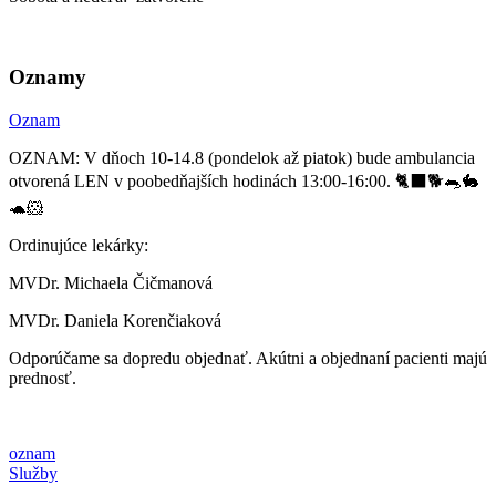
Oznamy
Oznam
OZNAM: V dňoch 10-14.8 (pondelok až piatok) bude ambulancia
otvorená LEN v poobedňajších hodinách 13:00-16:00. 🐈‍⬛🐕🐀🐇
🐢🐹
Ordinujúce lekárky:
MVDr. Michaela Čičmanová
MVDr. Daniela Korenčiaková
Odporúčame sa dopredu objednať. Akútni a objednaní pacienti majú
prednosť.
oznam
Služby