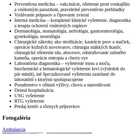
Preventívna medicína – vakcinácie, ošetrenie proti vonkajším
a vnútorným parazitom, pravidelné preventívne prehliadky
Vydávanie petpasov a čipovanie zvierat
Interná medicína – kompletné klinické vyšetrenie, diagnostika
a terapia ochorení vnútorných orgánov
Dermatológia, stomatológia, nefrológia, gastroenterológia,
gynekológia, neurológia
Chirurgické zákroky ako sterilizácie, kastrácie psov a mačiek,
operácie kožných novotvarov, chirurgia mäkkých tkanív,
chirurgické ošetrenie rán, abscesov, odstraňovanie zubného
kameňa, operácie entropia a cherry eye
Laboratórna diagnostika – vyšetrenie trusu a moču,
biochemické a hematologické vyšetrenie krvi (výsledok do
pár minút), iné špecializované vyšetrenia zasielané do
laboratórií s ktorými spolupracujeme
Poradenstvo v oblasti výživy, chovu a starostlivosti
Denná hospitalizácia
USG vyšetrenie
RTG vyšetrenie
Predaj krmív a rôznych prípravkov
Fotogaléria
Ambulancia