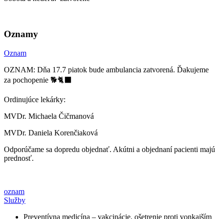
Oznamy
Oznam
OZNAM: Dňa 17.7 piatok bude ambulancia zatvorená. Ďakujeme
za pochopenie 🐕🐈‍⬛
Ordinujúce lekárky:
MVDr. Michaela Čičmanová
MVDr. Daniela Korenčiaková
Odporúčame sa dopredu objednať. Akútni a objednaní pacienti majú
prednosť.
oznam
Služby
Preventívna medicína – vakcinácie, ošetrenie proti vonkajším