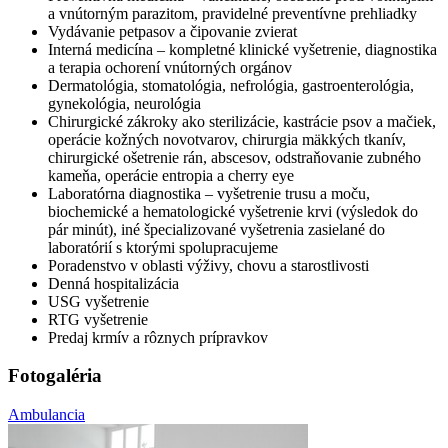
a vnútorným parazitom, pravidelné preventívne prehliadky
Vydávanie petpasov a čipovanie zvierat
Interná medicína – kompletné klinické vyšetrenie, diagnostika
a terapia ochorení vnútorných orgánov
Dermatológia, stomatológia, nefrológia, gastroenterológia,
gynekológia, neurológia
Chirurgické zákroky ako sterilizácie, kastrácie psov a mačiek,
operácie kožných novotvarov, chirurgia mäkkých tkanív,
chirurgické ošetrenie rán, abscesov, odstraňovanie zubného
kameňa, operácie entropia a cherry eye
Laboratórna diagnostika – vyšetrenie trusu a moču,
biochemické a hematologické vyšetrenie krvi (výsledok do
pár minút), iné špecializované vyšetrenia zasielané do
laboratórií s ktorými spolupracujeme
Poradenstvo v oblasti výživy, chovu a starostlivosti
Denná hospitalizácia
USG vyšetrenie
RTG vyšetrenie
Predaj krmív a rôznych prípravkov
Fotogaléria
Ambulancia