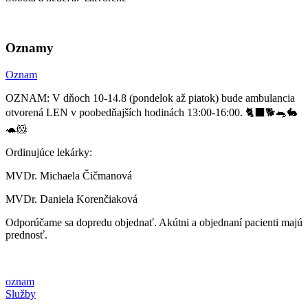
Oznamy
Oznam
OZNAM: V dňoch 10-14.8 (pondelok až piatok) bude ambulancia
otvorená LEN v poobedňajších hodinách 13:00-16:00. 🐈‍⬛🐕🐀🐇
🐢🐹
Ordinujúce lekárky:
MVDr. Michaela Čičmanová
MVDr. Daniela Korenčiaková
Odporúčame sa dopredu objednať. Akútni a objednaní pacienti majú
prednosť.
oznam
Služby