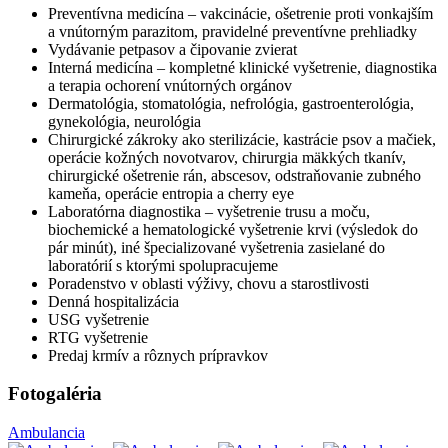
Preventívna medicína – vakcinácie, ošetrenie proti vonkajším
a vnútorným parazitom, pravidelné preventívne prehliadky
Vydávanie petpasov a čipovanie zvierat
Interná medicína – kompletné klinické vyšetrenie, diagnostika
a terapia ochorení vnútorných orgánov
Dermatológia, stomatológia, nefrológia, gastroenterológia,
gynekológia, neurológia
Chirurgické zákroky ako sterilizácie, kastrácie psov a mačiek,
operácie kožných novotvarov, chirurgia mäkkých tkanív,
chirurgické ošetrenie rán, abscesov, odstraňovanie zubného
kameňa, operácie entropia a cherry eye
Laboratórna diagnostika – vyšetrenie trusu a moču,
biochemické a hematologické vyšetrenie krvi (výsledok do
pár minút), iné špecializované vyšetrenia zasielané do
laboratórií s ktorými spolupracujeme
Poradenstvo v oblasti výživy, chovu a starostlivosti
Denná hospitalizácia
USG vyšetrenie
RTG vyšetrenie
Predaj krmív a rôznych prípravkov
Fotogaléria
Ambulancia