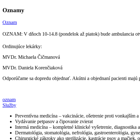
Oznamy
Oznam
OZNAM: V dňoch 10-14.8 (pondelok až piatok) bude ambulancia ot
Ordinujúce lekárky:
MVDr. Michaela Čičmanová
MVDr. Daniela Korenčiaková
Odporúčame sa dopredu objednať. Akútni a objednaní pacienti majú 
oznam
Služby
Preventívna medicína – vakcinácie, ošetrenie proti vonkajším 
Vydávanie petpasov a čipovanie zvierat
Interná medicína – kompletné klinické vyšetrenie, diagnostika 
Dermatológia, stomatológia, nefrológia, gastroenterológia, gyn
Chirurgické zákroky ako sterilizácie, kastrácie psov a mačiek,