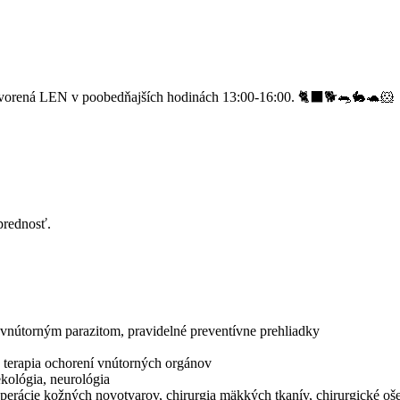
vorená LEN v poobedňajších hodinách 13:00-16:00. 🐈‍⬛🐕🐀🐇🐢🐹
prednosť.
a vnútorným parazitom, pravidelné preventívne prehliadky
a terapia ochorení vnútorných orgánov
ekológia, neurológia
 operácie kožných novotvarov, chirurgia mäkkých tkanív, chirurgické o