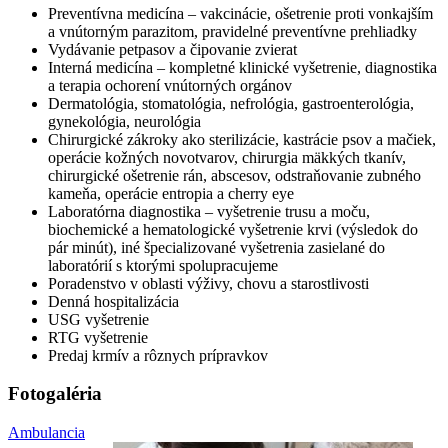
Preventívna medicína – vakcinácie, ošetrenie proti vonkajším
a vnútorným parazitom, pravidelné preventívne prehliadky
Vydávanie petpasov a čipovanie zvierat
Interná medicína – kompletné klinické vyšetrenie, diagnostika
a terapia ochorení vnútorných orgánov
Dermatológia, stomatológia, nefrológia, gastroenterológia,
gynekológia, neurológia
Chirurgické zákroky ako sterilizácie, kastrácie psov a mačiek,
operácie kožných novotvarov, chirurgia mäkkých tkanív,
chirurgické ošetrenie rán, abscesov, odstraňovanie zubného
kameňa, operácie entropia a cherry eye
Laboratórna diagnostika – vyšetrenie trusu a moču,
biochemické a hematologické vyšetrenie krvi (výsledok do
pár minút), iné špecializované vyšetrenia zasielané do
laboratórií s ktorými spolupracujeme
Poradenstvo v oblasti výživy, chovu a starostlivosti
Denná hospitalizácia
USG vyšetrenie
RTG vyšetrenie
Predaj krmív a rôznych prípravkov
Fotogaléria
Ambulancia