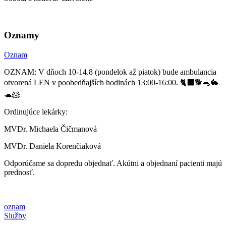
Oznamy
Oznam
OZNAM: V dňoch 10-14.8 (pondelok až piatok) bude ambulancia
otvorená LEN v poobedňajších hodinách 13:00-16:00. 🐈‍⬛🐕🐀🐇
🐢🐹
Ordinujúce lekárky:
MVDr. Michaela Čičmanová
MVDr. Daniela Korenčiaková
Odporúčame sa dopredu objednať. Akútni a objednaní pacienti majú
prednosť.
oznam
Služby