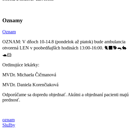
Oznamy
Oznam
OZNAM: V dňoch 10-14.8 (pondelok až piatok) bude ambulancia
otvorená LEN v poobedňajších hodinách 13:00-16:00. 🐈‍⬛🐕🐀🐇
🐢🐹
Ordinujúce lekárky:
MVDr. Michaela Čičmanová
MVDr. Daniela Korenčiaková
Odporúčame sa dopredu objednať. Akútni a objednaní pacienti majú
prednosť.
oznam
Služby