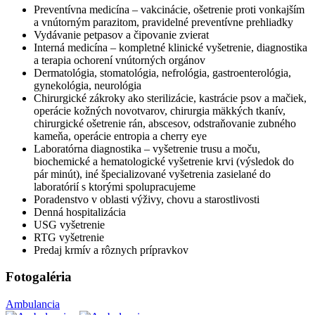
Preventívna medicína – vakcinácie, ošetrenie proti vonkajším
a vnútorným parazitom, pravidelné preventívne prehliadky
Vydávanie petpasov a čipovanie zvierat
Interná medicína – kompletné klinické vyšetrenie, diagnostika
a terapia ochorení vnútorných orgánov
Dermatológia, stomatológia, nefrológia, gastroenterológia,
gynekológia, neurológia
Chirurgické zákroky ako sterilizácie, kastrácie psov a mačiek,
operácie kožných novotvarov, chirurgia mäkkých tkanív,
chirurgické ošetrenie rán, abscesov, odstraňovanie zubného
kameňa, operácie entropia a cherry eye
Laboratórna diagnostika – vyšetrenie trusu a moču,
biochemické a hematologické vyšetrenie krvi (výsledok do
pár minút), iné špecializované vyšetrenia zasielané do
laboratórií s ktorými spolupracujeme
Poradenstvo v oblasti výživy, chovu a starostlivosti
Denná hospitalizácia
USG vyšetrenie
RTG vyšetrenie
Predaj krmív a rôznych prípravkov
Fotogaléria
Ambulancia