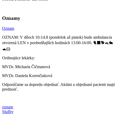
Oznamy
Oznam
OZNAM: V dňoch 10-14.8 (pondelok až piatok) bude ambulancia
otvorená LEN v poobedňajších hodinách 13:00-16:00. 🐈‍⬛🐕🐀🐇
🐢🐹
Ordinujúce lekárky:
MVDr. Michaela Čičmanová
MVDr. Daniela Korenčiaková
Odporúčame sa dopredu objednať. Akútni a objednaní pacienti majú
prednosť.
oznam
Služby