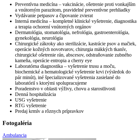
Preventívna medicína – vakcinácie, ošetrenie proti vonkajším
a vnútorným parazitom, pravidelné preventívne prehliadky
Vydávanie petpasov a čipovanie zvierat
Interná medicína – kompletné klinické vyšetrenie, diagnostika
a terapia ochorení vnútorných orgánov
Dermatológia, stomatológia, nefrológia, gastroenterológia,
gynekológia, neurológia
Chirurgické zákroky ako sterilizácie, kastrácie psov a mačiek,
operácie kožných novotvarov, chirurgia mäkkých tkanív,
chirurgické ošetrenie rán, abscesov, odstraňovanie zubného
kameňa, operácie entropia a cherry eye
Laboratórna diagnostika – vyšetrenie trusu a moču,
biochemické a hematologické vyšetrenie krvi (výsledok do
pár minút), iné špecializované vyšetrenia zasielané do
laboratórií s ktorými spolupracujeme
Poradenstvo v oblasti výživy, chovu a starostlivosti
Denná hospitalizácia
USG vyšetrenie
RTG vyšetrenie
Predaj krmív a rôznych prípravkov
Fotogaléria
Ambulancia