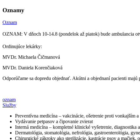
Oznamy
Oznam
OZNAM: V dňoch 10-14.8 (pondelok až piatok) bude ambulancia ot
Ordinujúce lekárky:
MVDr. Michaela Čičmanová
MVDr. Daniela Korenčiaková
Odporúčame sa dopredu objednať. Akútni a objednaní pacienti majú 
oznam
Služby
Preventívna medicína – vakcinácie, ošetrenie proti vonkajším 
Vydávanie petpasov a čipovanie zvierat
Interná medicína – kompletné klinické vyšetrenie, diagnostika 
Dermatológia, stomatológia, nefrológia, gastroenterológia, gyn
Chirurgické zákroky ako sterilizácie, kastrácie psov a mačiek,