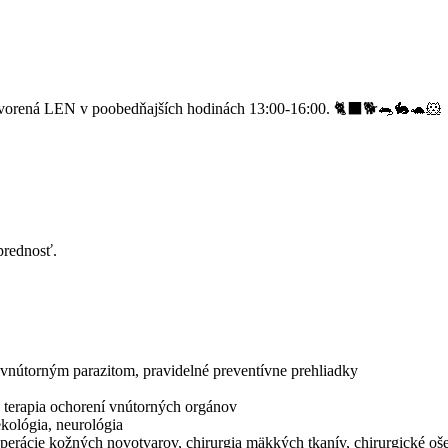
vorená LEN v poobedňajších hodinách 13:00-16:00. 🐈‍⬛🐕🐀🐇🐢🐹
prednosť.
a vnútorným parazitom, pravidelné preventívne prehliadky
a terapia ochorení vnútorných orgánov
ekológia, neurológia
 operácie kožných novotvarov, chirurgia mäkkých tkanív, chirurgické o