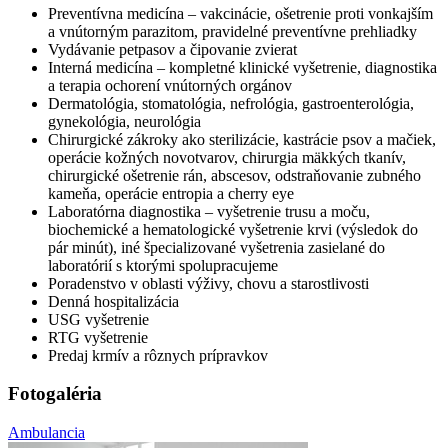
Preventívna medicína – vakcinácie, ošetrenie proti vonkajším
a vnútorným parazitom, pravidelné preventívne prehliadky
Vydávanie petpasov a čipovanie zvierat
Interná medicína – kompletné klinické vyšetrenie, diagnostika
a terapia ochorení vnútorných orgánov
Dermatológia, stomatológia, nefrológia, gastroenterológia,
gynekológia, neurológia
Chirurgické zákroky ako sterilizácie, kastrácie psov a mačiek,
operácie kožných novotvarov, chirurgia mäkkých tkanív,
chirurgické ošetrenie rán, abscesov, odstraňovanie zubného
kameňa, operácie entropia a cherry eye
Laboratórna diagnostika – vyšetrenie trusu a moču,
biochemické a hematologické vyšetrenie krvi (výsledok do
pár minút), iné špecializované vyšetrenia zasielané do
laboratórií s ktorými spolupracujeme
Poradenstvo v oblasti výživy, chovu a starostlivosti
Denná hospitalizácia
USG vyšetrenie
RTG vyšetrenie
Predaj krmív a rôznych prípravkov
Fotogaléria
Ambulancia