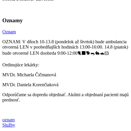
Oznamy
Oznam
OZNAM: V dňoch 10-13.8 (pondelok až štvrtok) bude ambulancia
otvorená LEN v poobedňajších hodinách 13:00-16:00. 14.8 (piatok)
bude otvorené LEN doobeda 9:00-12:00🐈‍⬛🐕🐀🐇🐢🐹
Ordinujúce lekárky:
MVDr. Michaela Čičmanová
MVDr. Daniela Korenčiaková
Odporúčame sa dopredu objednať. Akútni a objednaní pacienti majú
prednosť.
oznam
Služby