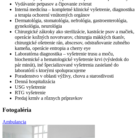
Vydávanie petpasov a čipovanie zvierat
Interná medicína – kompletné klinické vyšetrenie, diagnostika
a terapia ochorení vnútorných orgánov
Dermatológia, stomatológia, nefrológia, gastroenterológia,
gynekológia, neurológia
Chirurgické zákroky ako sterilizácie, kastrácie psov a mačiek,
operácie kožných novotvarov, chirurgia mäkkých tkanív,
chirurgické ošetrenie rán, abscesov, odstraňovanie zubného
kameňa, operácie entropia a cherry eye
Laboratórna diagnostika – vyšetrenie trusu a moču,
biochemické a hematologické vyšetrenie krvi (výsledok do
pár minút), iné špecializované vyšetrenia zasielané do
laboratórií s ktorými spolupracujeme
Poradenstvo v oblasti výživy, chovu a starostlivosti
Denná hospitalizácia
USG vyšetrenie
RTG vyšetrenie
Predaj krmív a rôznych prípravkov
Fotogaléria
Ambulancia