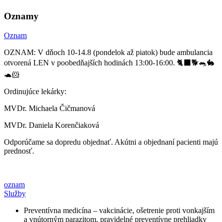
Oznamy
Oznam
OZNAM: V dňoch 10-14.8 (pondelok až piatok) bude ambulancia
otvorená LEN v poobedňajších hodinách 13:00-16:00. 🐈‍⬛🐕🐀🐇
🐢🐹
Ordinujúce lekárky:
MVDr. Michaela Čičmanová
MVDr. Daniela Korenčiaková
Odporúčame sa dopredu objednať. Akútni a objednaní pacienti majú
prednosť.
oznam
Služby
Preventívna medicína – vakcinácie, ošetrenie proti vonkajším
a vnútorným parazitom, pravidelné preventívne prehliadky