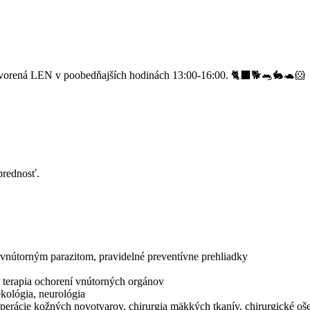
vorená LEN v poobedňajších hodinách 13:00-16:00. 🐈‍⬛🐕🐀🐇🐢🐹
prednosť.
a vnútorným parazitom, pravidelné preventívne prehliadky
a terapia ochorení vnútorných orgánov
ekológia, neurológia
 operácie kožných novotvarov, chirurgia mäkkých tkanív, chirurgické o