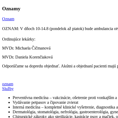
Oznamy
Oznam
OZNAM: V dňoch 10-14.8 (pondelok až piatok) bude ambulancia ot
Ordinujúce lekárky:
MVDr. Michaela Čičmanová
MVDr. Daniela Korenčiaková
Odporúčame sa dopredu objednať. Akútni a objednaní pacienti majú 
oznam
Služby
Preventívna medicína – vakcinácie, ošetrenie proti vonkajším 
Vydávanie petpasov a čipovanie zvierat
Interná medicína – kompletné klinické vyšetrenie, diagnostika 
Dermatológia, stomatológia, nefrológia, gastroenterológia, gyn
Chirurgické zákroky ako sterilizácie, kastrácie psov a mačiek,