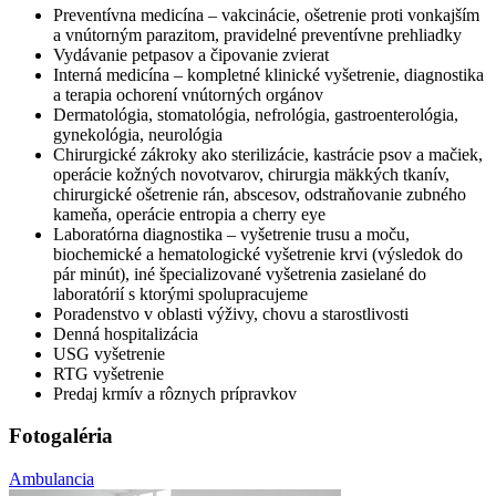
Preventívna medicína – vakcinácie, ošetrenie proti vonkajším
a vnútorným parazitom, pravidelné preventívne prehliadky
Vydávanie petpasov a čipovanie zvierat
Interná medicína – kompletné klinické vyšetrenie, diagnostika
a terapia ochorení vnútorných orgánov
Dermatológia, stomatológia, nefrológia, gastroenterológia,
gynekológia, neurológia
Chirurgické zákroky ako sterilizácie, kastrácie psov a mačiek,
operácie kožných novotvarov, chirurgia mäkkých tkanív,
chirurgické ošetrenie rán, abscesov, odstraňovanie zubného
kameňa, operácie entropia a cherry eye
Laboratórna diagnostika – vyšetrenie trusu a moču,
biochemické a hematologické vyšetrenie krvi (výsledok do
pár minút), iné špecializované vyšetrenia zasielané do
laboratórií s ktorými spolupracujeme
Poradenstvo v oblasti výživy, chovu a starostlivosti
Denná hospitalizácia
USG vyšetrenie
RTG vyšetrenie
Predaj krmív a rôznych prípravkov
Fotogaléria
Ambulancia