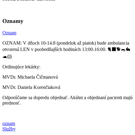
Oznamy
Oznam
OZNAM: V dňoch 10-14.8 (pondelok až piatok) bude ambulancia
otvorená LEN v poobedňajších hodinách 13:00-16:00. 🐈‍⬛🐕🐀🐇
🐢🐹
Ordinujúce lekárky:
MVDr. Michaela Čičmanová
MVDr. Daniela Korenčiaková
Odporúčame sa dopredu objednať. Akútni a objednaní pacienti majú
prednosť.
oznam
Služby