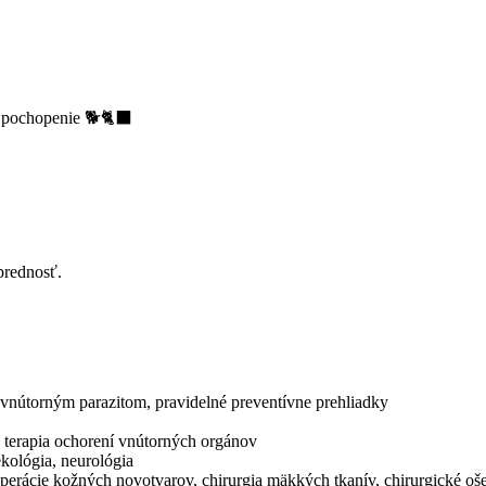
 pochopenie 🐕🐈‍⬛
prednosť.
a vnútorným parazitom, pravidelné preventívne prehliadky
a terapia ochorení vnútorných orgánov
ekológia, neurológia
 operácie kožných novotvarov, chirurgia mäkkých tkanív, chirurgické o