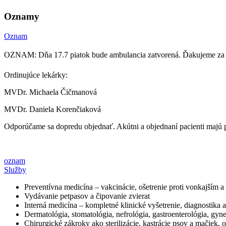
Oznamy
Oznam
OZNAM: Dňa 17.7 piatok bude ambulancia zatvorená. Ďakujeme za
Ordinujúce lekárky:
MVDr. Michaela Čičmanová
MVDr. Daniela Korenčiaková
Odporúčame sa dopredu objednať. Akútni a objednaní pacienti majú 
oznam
Služby
Preventívna medicína – vakcinácie, ošetrenie proti vonkajším 
Vydávanie petpasov a čipovanie zvierat
Interná medicína – kompletné klinické vyšetrenie, diagnostika 
Dermatológia, stomatológia, nefrológia, gastroenterológia, gyn
Chirurgické zákroky ako sterilizácie, kastrácie psov a mačiek,