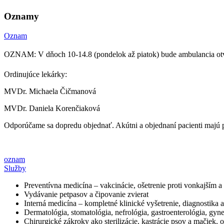
Oznamy
Oznam
OZNAM: V dňoch 10-14.8 (pondelok až piatok) bude ambulancia ot
Ordinujúce lekárky:
MVDr. Michaela Čičmanová
MVDr. Daniela Korenčiaková
Odporúčame sa dopredu objednať. Akútni a objednaní pacienti majú 
oznam
Služby
Preventívna medicína – vakcinácie, ošetrenie proti vonkajším 
Vydávanie petpasov a čipovanie zvierat
Interná medicína – kompletné klinické vyšetrenie, diagnostika 
Dermatológia, stomatológia, nefrológia, gastroenterológia, gyn
Chirurgické zákroky ako sterilizácie, kastrácie psov a mačiek,