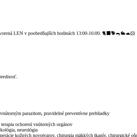
vorená LEN v poobedňajších hodinách 13:00-16:00. 🐈‍⬛🐕🐀🐇🐢🐹
prednosť.
a vnútorným parazitom, pravidelné preventívne prehliadky
a terapia ochorení vnútorných orgánov
ekológia, neurológia
 operácie kožných novotvarov, chirurgia mäkkých tkanív, chirurgické o