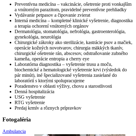
Preventívna medicína – vakcinácie, ošetrenie proti vonkajším
a vnútorným parazitom, pravidelné preventívne prehliadky
Vydávanie petpasov a čipovanie zvierat
Interná medicína – kompletné klinické vyšetrenie, diagnostika
a terapia ochorení vnútorných orgánov
Dermatológia, stomatológia, nefrológia, gastroenterológia,
gynekológia, neurológia
Chirurgické zákroky ako sterilizácie, kastrácie psov a mačiek,
operácie kožných novotvarov, chirurgia mäkkých tkanív,
chirurgické ošetrenie rán, abscesov, odstraňovanie zubného
kameňa, operácie entropia a cherry eye
Laboratórna diagnostika – vyšetrenie trusu a moču,
biochemické a hematologické vyšetrenie krvi (výsledok do
pár minút), iné špecializované vyšetrenia zasielané do
laboratórií s ktorými spolupracujeme
Poradenstvo v oblasti výživy, chovu a starostlivosti
Denná hospitalizácia
USG vyšetrenie
RTG vyšetrenie
Predaj krmív a rôznych prípravkov
Fotogaléria
Ambulancia