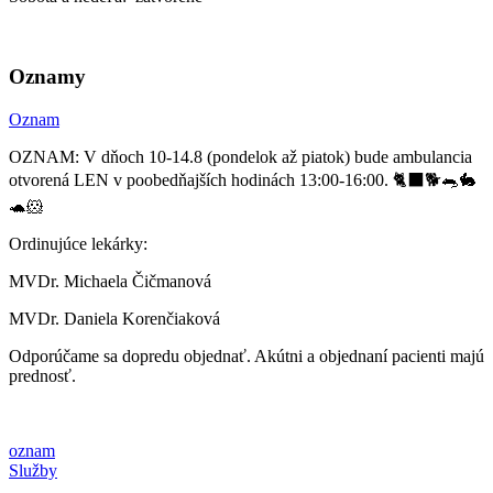
Oznamy
Oznam
OZNAM: V dňoch 10-14.8 (pondelok až piatok) bude ambulancia
otvorená LEN v poobedňajších hodinách 13:00-16:00. 🐈‍⬛🐕🐀🐇
🐢🐹
Ordinujúce lekárky:
MVDr. Michaela Čičmanová
MVDr. Daniela Korenčiaková
Odporúčame sa dopredu objednať. Akútni a objednaní pacienti majú
prednosť.
oznam
Služby