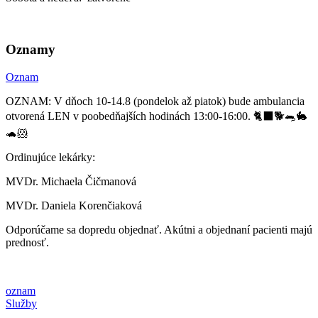
Oznamy
Oznam
OZNAM: V dňoch 10-14.8 (pondelok až piatok) bude ambulancia
otvorená LEN v poobedňajších hodinách 13:00-16:00. 🐈‍⬛🐕🐀🐇
🐢🐹
Ordinujúce lekárky:
MVDr. Michaela Čičmanová
MVDr. Daniela Korenčiaková
Odporúčame sa dopredu objednať. Akútni a objednaní pacienti majú
prednosť.
oznam
Služby