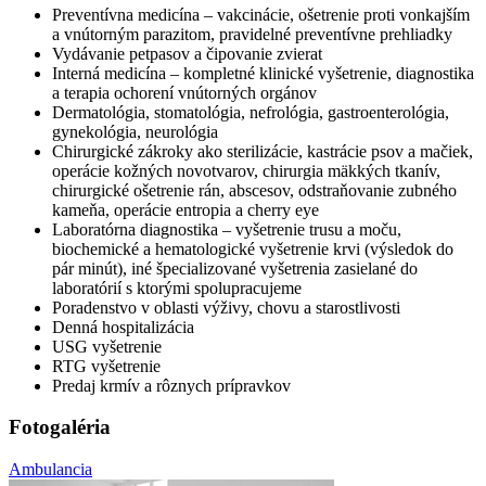
Preventívna medicína – vakcinácie, ošetrenie proti vonkajším
a vnútorným parazitom, pravidelné preventívne prehliadky
Vydávanie petpasov a čipovanie zvierat
Interná medicína – kompletné klinické vyšetrenie, diagnostika
a terapia ochorení vnútorných orgánov
Dermatológia, stomatológia, nefrológia, gastroenterológia,
gynekológia, neurológia
Chirurgické zákroky ako sterilizácie, kastrácie psov a mačiek,
operácie kožných novotvarov, chirurgia mäkkých tkanív,
chirurgické ošetrenie rán, abscesov, odstraňovanie zubného
kameňa, operácie entropia a cherry eye
Laboratórna diagnostika – vyšetrenie trusu a moču,
biochemické a hematologické vyšetrenie krvi (výsledok do
pár minút), iné špecializované vyšetrenia zasielané do
laboratórií s ktorými spolupracujeme
Poradenstvo v oblasti výživy, chovu a starostlivosti
Denná hospitalizácia
USG vyšetrenie
RTG vyšetrenie
Predaj krmív a rôznych prípravkov
Fotogaléria
Ambulancia