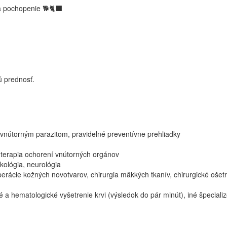
 pochopenie 🐕🐈‍⬛
ú prednosť.
 vnútorným parazitom, pravidelné preventívne prehliadky
a terapia ochorení vnútorných orgánov
kológia, neurológia
 operácie kožných novotvarov, chirurgia mäkkých tkanív, chirurgické o
a hematologické vyšetrenie krvi (výsledok do pár minút), iné špecializ