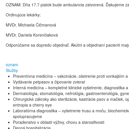
OZNAM: Dňa 17.7 piatok bude ambulancia zatvorená. Ďakujeme za
Ordinujúce lekárky:
MVDr. Michaela Čičmanová
MVDr. Daniela Korenčiaková
Odporúčame sa dopredu objednať. Akútni a objednaní pacienti maj
oznam
Služby
Preventívna medicína – vakcinácie, ošetrenie proti vonkajším a
Vydávanie petpasov a čipovanie zvierat
Interná medicína – kompletné klinické vyšetrenie, diagnostika 
Dermatológia, stomatológia, nefrológia, gastroenterológia, gyne
Chirurgické zákroky ako sterilizácie, kastrácie psov a mačiek,
entropia a cherry eye
Laboratórna diagnostika – vyšetrenie trusu a moču, biochemické 
spolupracujeme
Poradenstvo v oblasti výživy, chovu a starostlivosti
Denná hospitalizácia