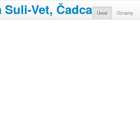
 Suli-Vet, Čadca
Úvod
Oznamy