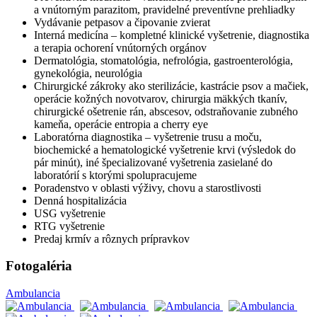
a vnútorným parazitom, pravidelné preventívne prehliadky
Vydávanie petpasov a čipovanie zvierat
Interná medicína – kompletné klinické vyšetrenie, diagnostika
a terapia ochorení vnútorných orgánov
Dermatológia, stomatológia, nefrológia, gastroenterológia,
gynekológia, neurológia
Chirurgické zákroky ako sterilizácie, kastrácie psov a mačiek,
operácie kožných novotvarov, chirurgia mäkkých tkanív,
chirurgické ošetrenie rán, abscesov, odstraňovanie zubného
kameňa, operácie entropia a cherry eye
Laboratórna diagnostika – vyšetrenie trusu a moču,
biochemické a hematologické vyšetrenie krvi (výsledok do
pár minút), iné špecializované vyšetrenia zasielané do
laboratórií s ktorými spolupracujeme
Poradenstvo v oblasti výživy, chovu a starostlivosti
Denná hospitalizácia
USG vyšetrenie
RTG vyšetrenie
Predaj krmív a rôznych prípravkov
Fotogaléria
Ambulancia