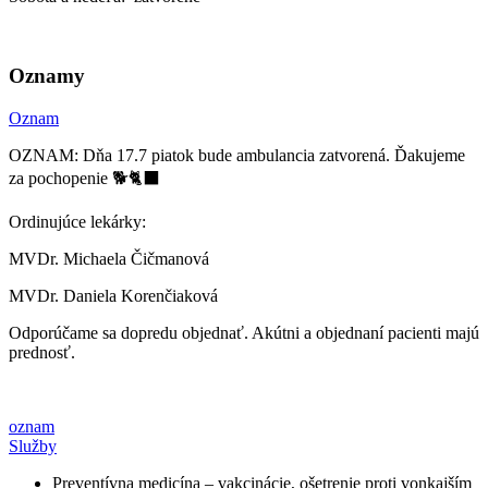
Oznamy
Oznam
OZNAM: Dňa 17.7 piatok bude ambulancia zatvorená. Ďakujeme
za pochopenie 🐕🐈‍⬛
Ordinujúce lekárky:
MVDr. Michaela Čičmanová
MVDr. Daniela Korenčiaková
Odporúčame sa dopredu objednať. Akútni a objednaní pacienti majú
prednosť.
oznam
Služby
Preventívna medicína – vakcinácie, ošetrenie proti vonkajším