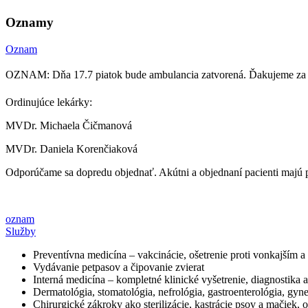
Oznamy
Oznam
OZNAM: Dňa 17.7 piatok bude ambulancia zatvorená. Ďakujeme za
Ordinujúce lekárky:
MVDr. Michaela Čičmanová
MVDr. Daniela Korenčiaková
Odporúčame sa dopredu objednať. Akútni a objednaní pacienti majú 
oznam
Služby
Preventívna medicína – vakcinácie, ošetrenie proti vonkajším 
Vydávanie petpasov a čipovanie zvierat
Interná medicína – kompletné klinické vyšetrenie, diagnostika 
Dermatológia, stomatológia, nefrológia, gastroenterológia, gyn
Chirurgické zákroky ako sterilizácie, kastrácie psov a mačiek,