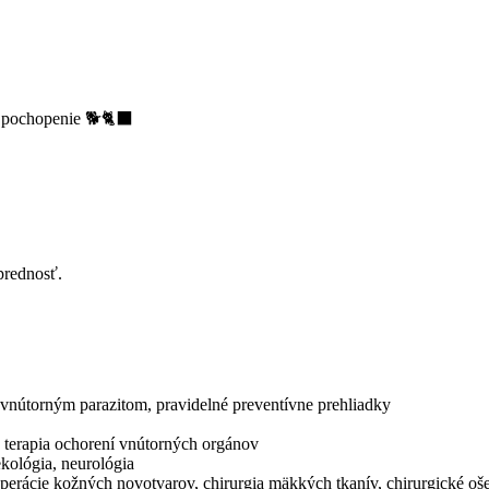
 pochopenie 🐕🐈‍⬛
prednosť.
a vnútorným parazitom, pravidelné preventívne prehliadky
a terapia ochorení vnútorných orgánov
ekológia, neurológia
 operácie kožných novotvarov, chirurgia mäkkých tkanív, chirurgické o