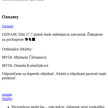
Oznamy
Oznam
OZNAM: Dňa 17.7 piatok bude ambulancia zatvorená. Ďakujeme
za pochopenie 🐕🐈‍⬛
Ordinujúce lekárky:
MVDr. Michaela Čičmanová
MVDr. Daniela Korenčiaková
Odporúčame sa dopredu objednať. Akútni a objednaní pacienti majú
prednosť.
oznam
Služby
Preventívna medicína – vakcinácie, ošetrenie proti vonkajším