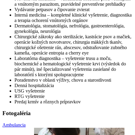
a vnútorným parazitom, pravidelné preventívne prehliadky
Vydávanie petpasov a čipovanie zvierat
Interná medicína – kompletné klinické vyšetrenie, diagnostika
a terapia ochorení vnútorných orgánov
Dermatológia, stomatológia, nefrológia, gastroenterológia,
gynekológia, neurológia
Chirurgické zákroky ako sterilizácie, kastrácie psov a mačiek,
operácie kožných novotvarov, chirurgia mäkkých tkanív,
chirurgické ošetrenie rán, abscesov, odstraňovanie zubného
kameňa, operácie entropia a cherry eye
Laboratórna diagnostika – vyšetrenie trusu a moču,
biochemické a hematologické vyšetrenie krvi (výsledok do
pár minút), iné špecializované vyšetrenia zasielané do
laboratórií s ktorými spolupracujeme
Poradenstvo v oblasti výživy, chovu a starostlivosti
Denná hospitalizácia
USG vyšetrenie
RTG vyšetrenie
Predaj krmív a rôznych prípravkov
Fotogaléria
Ambulancia