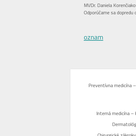
MVDr. Daniela Korenčiak
Odporúčame sa dopredu ob
oznam
Preventívna medicína –
Interná medicína – 
Dermatológi
Chirurgické zákroky