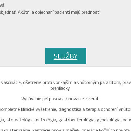
ová
jednať. Akútni a objednaní pacienti majú prednosť.
SLUŽBY
 vakcinácie, ošetrenie proti vonkajším a vnútorným parazitom, prav
prehliadky
Vydávanie petpasov a čipovanie zvierat
kompletné klinické vyšetrenie, diagnostika a terapia ochorení vnút
a, stomatológia, nefrológia, gastroenterológia, gynekológia, neu
 ako sterilizácie, kastrácie psov a mačiek, operácie kožných novotva