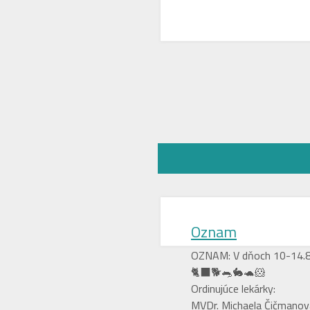
Oznam
OZNAM: V dňoch 10-14.8 
🐈‍⬛🐕🐀🐇🐢🐹
Ordinujúce lekárky:
MVDr. Michaela Čičmanov