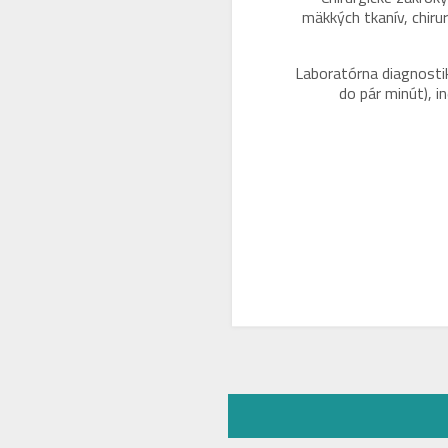
mäkkých tkanív, chiru
Laboratórna diagnostik
do pár minút), i