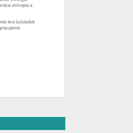
rácie entropia a
ie krvi (výsledok
lupracujeme