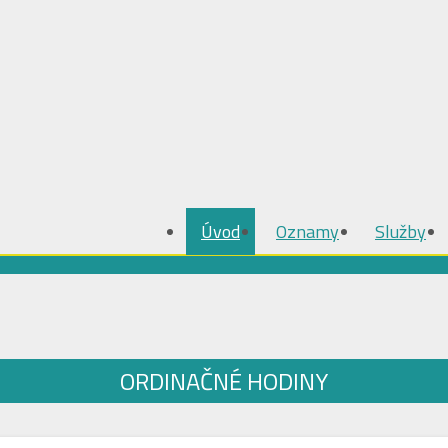
Úvod
Oznamy
Služby
ORDINAČNÉ HODINY