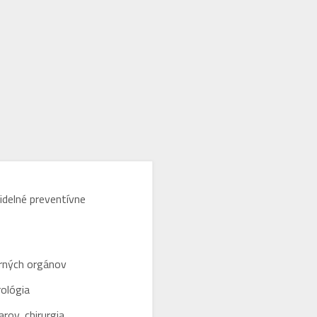
idelné preventívne
orných orgánov
rológia
rov, chirurgia