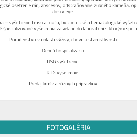
rgické ošetrenie rán, abscesov, odstraňovanie zubného kameňa, ope
cherry eye
a – vyšetrenie trusu a moču, biochemické a hematologické vyšetren
né špecializované vyšetrenia zasielané do laboratórií s ktorými spo
Poradenstvo v oblasti výživy, chovu a starostlivosti
Denná hospitalizácia
USG vyšetrenie
RTG vyšetrenie
Predaj krmív a rôznych prípravkov
FOTOGALÉRIA