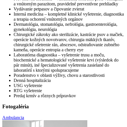
a vnútorným parazitom, pravidelné preventívne prehliadky
Vydávanie petpasov a čipovanie zvierat
Interná medicína – kompletné klinické vyšetrenie, diagnostika
a terapia ochorení vnútorných orgánov
Dermatológia, stomatológia, nefrológia, gastroenterológia,
gynekológia, neurológia
Chirurgické zákroky ako sterilizácie, kastrácie psov a mačiek,
operácie kožných novotvarov, chirurgia mäkkých tkanív,
chirurgické ošetrenie rán, abscesov, odstraňovanie zubného
kameňa, operácie entropia a cherry eye
Laboratórna diagnostika – vyšetrenie trusu a moču,
biochemické a hematologické vyšetrenie krvi (výsledok do
pár minút), iné špecializované vyšetrenia zasielané do
laboratórií s ktorými spolupracujeme
Poradenstvo v oblasti výživy, chovu a starostlivosti
Denná hospitalizácia
USG vyšetrenie
RTG vyšetrenie
Predaj krmív a rôznych prípravkov
Fotogaléria
Ambulancia