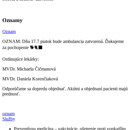
Oznamy
Oznam
OZNAM: Dňa 17.7 piatok bude ambulancia zatvorená. Ďakujeme
za pochopenie 🐕🐈‍⬛
Ordinujúce lekárky:
MVDr. Michaela Čičmanová
MVDr. Daniela Korenčiaková
Odporúčame sa dopredu objednať. Akútni a objednaní pacienti majú
prednosť.
oznam
Služby
Preventívna medicína – vakcinácie, ošetrenie proti vonkajším