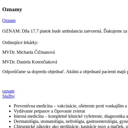
Oznamy
Oznam
OZNAM: Dňa 17.7 piatok bude ambulancia zatvorená. Ďakujeme za
Ordinujúce lekárky:
MVDr. Michaela Čičmanová
MVDr. Daniela Korenčiaková
Odporúčame sa dopredu objednať. Akútni a objednaní pacienti majú 
oznam
Služby
Preventívna medicína – vakcinácie, ošetrenie proti vonkajším 
Vydávanie petpasov a čipovanie zvierat
Interná medicína – kompletné klinické vyšetrenie, diagnostika 
Dermatológia, stomatológia, nefrológia, gastroenterológia, gyn
Chirurgické zákroky ako sterilizácie, kastrácie psov a mačiek,