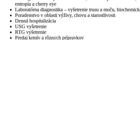
entropia a cherry eye
Laboratórna diagnostika – vyšetrenie trusu a moču, biochemické
Poradenstvo v oblasti výživy, chovu a starostlivosti
Denná hospitalizácia
USG vyšetrenie
RTG vyšetrenie
Predaj krmív a rôznych prípravkov
Fotogaléria
Ambulancia