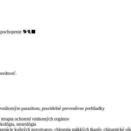
 pochopenie 🐕🐈‍⬛
prednosť.
a vnútorným parazitom, pravidelné preventívne prehliadky
a terapia ochorení vnútorných orgánov
ekológia, neurológia
 operácie kožných novotvarov, chirurgia mäkkých tkanív, chirurgické o