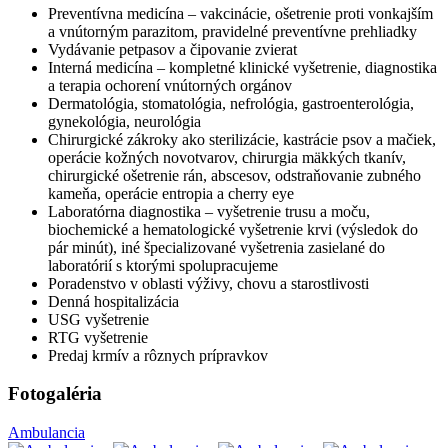
Preventívna medicína – vakcinácie, ošetrenie proti vonkajším
a vnútorným parazitom, pravidelné preventívne prehliadky
Vydávanie petpasov a čipovanie zvierat
Interná medicína – kompletné klinické vyšetrenie, diagnostika
a terapia ochorení vnútorných orgánov
Dermatológia, stomatológia, nefrológia, gastroenterológia,
gynekológia, neurológia
Chirurgické zákroky ako sterilizácie, kastrácie psov a mačiek,
operácie kožných novotvarov, chirurgia mäkkých tkanív,
chirurgické ošetrenie rán, abscesov, odstraňovanie zubného
kameňa, operácie entropia a cherry eye
Laboratórna diagnostika – vyšetrenie trusu a moču,
biochemické a hematologické vyšetrenie krvi (výsledok do
pár minút), iné špecializované vyšetrenia zasielané do
laboratórií s ktorými spolupracujeme
Poradenstvo v oblasti výživy, chovu a starostlivosti
Denná hospitalizácia
USG vyšetrenie
RTG vyšetrenie
Predaj krmív a rôznych prípravkov
Fotogaléria
Ambulancia