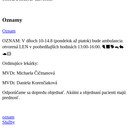
Oznamy
Oznam
OZNAM: V dňoch 10-14.8 (pondelok až piatok) bude ambulancia
otvorená LEN v poobedňajších hodinách 13:00-16:00. 🐈‍⬛🐕🐀🐇
🐢🐹
Ordinujúce lekárky:
MVDr. Michaela Čičmanová
MVDr. Daniela Korenčiaková
Odporúčame sa dopredu objednať. Akútni a objednaní pacienti majú
prednosť.
oznam
Služby