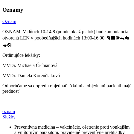
Oznamy
Oznam
OZNAM: V dňoch 10-14.8 (pondelok až piatok) bude ambulancia
otvorená LEN v poobedňajších hodinách 13:00-16:00. 🐈‍⬛🐕🐀🐇
🐢🐹
Ordinujúce lekárky:
MVDr. Michaela Čičmanová
MVDr. Daniela Korenčiaková
Odporúčame sa dopredu objednať. Akútni a objednaní pacienti majú
prednosť.
oznam
Služby
Preventívna medicína – vakcinácie, ošetrenie proti vonkajším
a vnútorným parazitom, pravidelné preventívne prehliadky