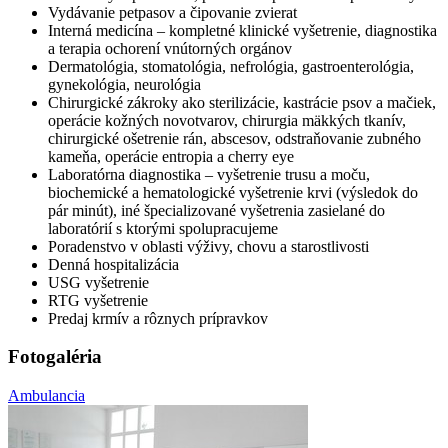
Vydávanie petpasov a čipovanie zvierat
Interná medicína – kompletné klinické vyšetrenie, diagnostika
a terapia ochorení vnútorných orgánov
Dermatológia, stomatológia, nefrológia, gastroenterológia,
gynekológia, neurológia
Chirurgické zákroky ako sterilizácie, kastrácie psov a mačiek,
operácie kožných novotvarov, chirurgia mäkkých tkanív,
chirurgické ošetrenie rán, abscesov, odstraňovanie zubného
kameňa, operácie entropia a cherry eye
Laboratórna diagnostika – vyšetrenie trusu a moču,
biochemické a hematologické vyšetrenie krvi (výsledok do
pár minút), iné špecializované vyšetrenia zasielané do
laboratórií s ktorými spolupracujeme
Poradenstvo v oblasti výživy, chovu a starostlivosti
Denná hospitalizácia
USG vyšetrenie
RTG vyšetrenie
Predaj krmív a rôznych prípravkov
Fotogaléria
Ambulancia