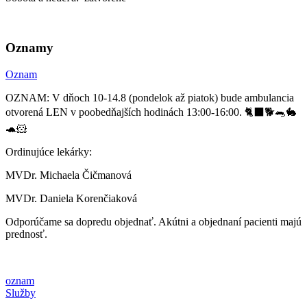
Oznamy
Oznam
OZNAM: V dňoch 10-14.8 (pondelok až piatok) bude ambulancia
otvorená LEN v poobedňajších hodinách 13:00-16:00. 🐈‍⬛🐕🐀🐇
🐢🐹
Ordinujúce lekárky:
MVDr. Michaela Čičmanová
MVDr. Daniela Korenčiaková
Odporúčame sa dopredu objednať. Akútni a objednaní pacienti majú
prednosť.
oznam
Služby