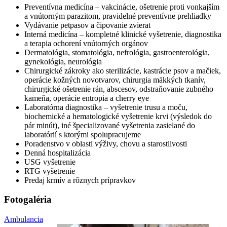
Preventívna medicína – vakcinácie, ošetrenie proti vonkajším
a vnútorným parazitom, pravidelné preventívne prehliadky
Vydávanie petpasov a čipovanie zvierat
Interná medicína – kompletné klinické vyšetrenie, diagnostika
a terapia ochorení vnútorných orgánov
Dermatológia, stomatológia, nefrológia, gastroenterológia,
gynekológia, neurológia
Chirurgické zákroky ako sterilizácie, kastrácie psov a mačiek,
operácie kožných novotvarov, chirurgia mäkkých tkanív,
chirurgické ošetrenie rán, abscesov, odstraňovanie zubného
kameňa, operácie entropia a cherry eye
Laboratórna diagnostika – vyšetrenie trusu a moču,
biochemické a hematologické vyšetrenie krvi (výsledok do
pár minút), iné špecializované vyšetrenia zasielané do
laboratórií s ktorými spolupracujeme
Poradenstvo v oblasti výživy, chovu a starostlivosti
Denná hospitalizácia
USG vyšetrenie
RTG vyšetrenie
Predaj krmív a rôznych prípravkov
Fotogaléria
Ambulancia