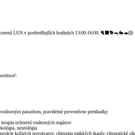
vorená LEN v poobedňajších hodinách 13:00-16:00. 🐈‍⬛🐕🐀🐇🐢🐹
prednosť.
a vnútorným parazitom, pravidelné preventívne prehliadky
a terapia ochorení vnútorných orgánov
ekológia, neurológia
 operácie kožných novotvarov, chirurgia mäkkých tkanív, chirurgické o