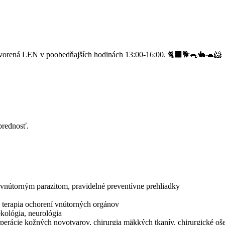
vorená LEN v poobedňajších hodinách 13:00-16:00. 🐈‍⬛🐕🐀🐇🐢🐹
prednosť.
a vnútorným parazitom, pravidelné preventívne prehliadky
a terapia ochorení vnútorných orgánov
ekológia, neurológia
 operácie kožných novotvarov, chirurgia mäkkých tkanív, chirurgické o