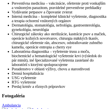
Preventívna medicína – vakcinácie, ošetrenie proti vonkajším
a vnútorným parazitom, pravidelné preventívne prehliadky
Vydávanie petpasov a čipovanie zvierat
Interná medicína – kompletné klinické vyšetrenie, diagnostika
a terapia ochorení vnútorných orgánov
Dermatológia, stomatológia, nefrológia, gastroenterológia,
gynekológia, neurológia
Chirurgické zákroky ako sterilizácie, kastrácie psov a mačiek,
operácie kožných novotvarov, chirurgia mäkkých tkanív,
chirurgické ošetrenie rán, abscesov, odstraňovanie zubného
kameňa, operácie entropia a cherry eye
Laboratórna diagnostika – vyšetrenie trusu a moču,
biochemické a hematologické vyšetrenie krvi (výsledok do
pár minút), iné špecializované vyšetrenia zasielané do
laboratórií s ktorými spolupracujeme
Poradenstvo v oblasti výživy, chovu a starostlivosti
Denná hospitalizácia
USG vyšetrenie
RTG vyšetrenie
Predaj krmív a rôznych prípravkov
Fotogaléria
Ambulancia