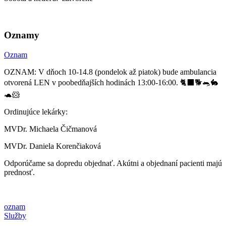
Oznamy
Oznam
OZNAM: V dňoch 10-14.8 (pondelok až piatok) bude ambulancia
otvorená LEN v poobedňajších hodinách 13:00-16:00. 🐈‍⬛🐕🐀🐇
🐢🐹
Ordinujúce lekárky:
MVDr. Michaela Čičmanová
MVDr. Daniela Korenčiaková
Odporúčame sa dopredu objednať. Akútni a objednaní pacienti majú
prednosť.
oznam
Služby